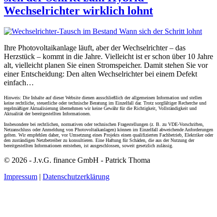
Wechselrichter wirklich lohnt
Ihre Photovoltaikanlage läuft, aber der Wechselrichter – das
Herzstück – kommt in die Jahre. Vielleicht ist er schon über 10 Jahre
alt, vielleicht planen Sie einen Stromspeicher. Damit stehen Sie vor
einer Entscheidung: Den alten Wechselrichter bei einem Defekt
einfach…
Hinweis: Die Inhalte auf dieser Website dienen ausschließlich der allgemeinen Information und stellen
keine rechtliche, steuerliche oder technische Beratung im Einzelfall dar. Trotz sorgfältiger Recherche und
regelmäßiger Aktualisierung übernehmen wir keine Gewähr für die Richtigkeit, Vollständigkeit und
Aktualität der bereitgestellten Informationen.
Insbesondere bei rechtlichen, normativen oder technischen Fragestellungen (z. B. zu VDE-Vorschriften,
Netzanschluss oder Anmeldung von Photovoltaikanlagen) können im Einzelfall abweichende Anforderungen
gelten. Wir empfehlen daher, vor Umsetzung eines Projekts einen qualifizierten Fachbetrieb, Elektriker oder
den zuständigen Netzbetreiber zu konsultieren. Eine Haftung für Schäden, die aus der Nutzung der
bereitgestellten Informationen entstehen, ist ausgeschlossen, soweit gesetzlich zulässig.
© 2026 - J.v.G. finance GmbH - Patrick Thoma
Impressum
|
Datenschutzerklärung