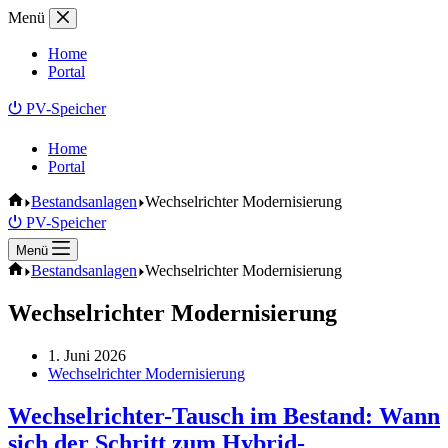
Zum
Menü
Inhalt
springen
Home
Portal
⏻ PV-Speicher
Home
Portal
Start
Bestandsanlagen
Wechselrichter Modernisierung
⏻ PV-Speicher
Menü
Start
Bestandsanlagen
Wechselrichter Modernisierung
Wechselrichter Modernisierung
1. Juni 2026
Wechselrichter Modernisierung
Wechselrichter-Tausch im Bestand: Wann
sich der Schritt zum Hybrid-