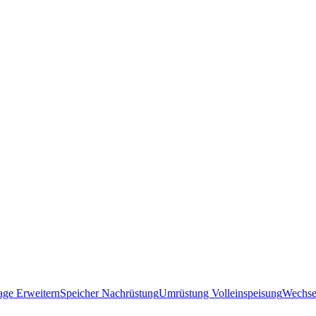
ge Erweitern
Speicher Nachrüstung
Umrüstung Volleinspeisung
Wechsel