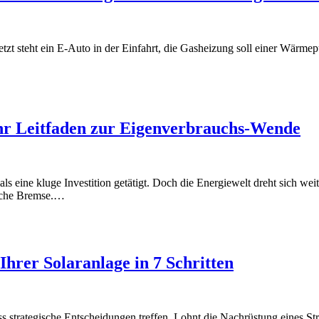
jetzt steht ein E-Auto in der Einfahrt, die Gasheizung soll einer Wärm
Ihr Leitfaden zur Eigenverbrauchs-Wende
 eine kluge Investition getätigt. Doch die Energiewelt dreht sich wei
tliche Bremse.…
hrer Solaranlage in 7 Schritten
, muss strategische Entscheidungen treffen. Lohnt die Nachrüstung eine