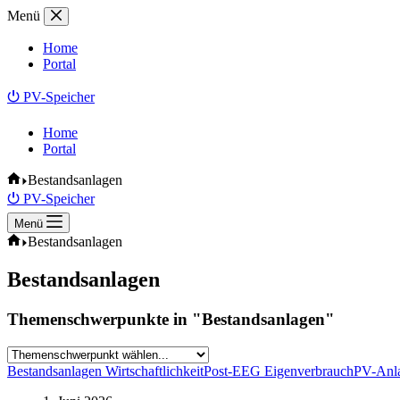
Zum
Menü
Inhalt
springen
Home
Portal
⏻ PV-Speicher
Home
Portal
Start
Bestandsanlagen
⏻ PV-Speicher
Menü
Start
Bestandsanlagen
Bestandsanlagen
Themenschwerpunkte in "Bestandsanlagen"
Bestandsanlagen Wirtschaftlichkeit
Post-EEG Eigenverbrauch
PV-Anla