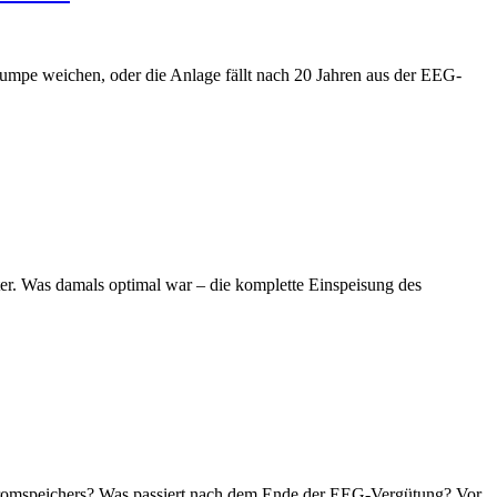
epumpe weichen, oder die Anlage fällt nach 20 Jahren aus der EEG-
ter. Was damals optimal war – die komplette Einspeisung des
s Stromspeichers? Was passiert nach dem Ende der EEG-Vergütung? Vor