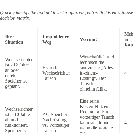
Quickly identify the optimal inverter upgrade path with this easy-to-use
decision matrix.
Meh
Ihre
Empfohlener
Warum?
in
Situation
Weg
Kapi
Wirtschaftlich und
Wechselrichter
technisch die
ist >12 Jahre
Hybrid-
sinnvollste „Alles-
alt oder
Wechselrichter
in-einem-
4
defekt.
Tausch
Lösung“. Der
Speicher ist
Tausch ist
geplant.
ohnehin fällig.
Eine reine
Kosten-Nutzen-
Wechselrichter
Rechnung. Ein
ist 5-10 Jahre
AC-Speicher-
vorzeitiger Tausch
alt und
Nachrüstung
kann sich lohnen,
4
funktioniert.
vs. Vorzeitiger
wenn die Vorteile
Speicher ist
Tausch