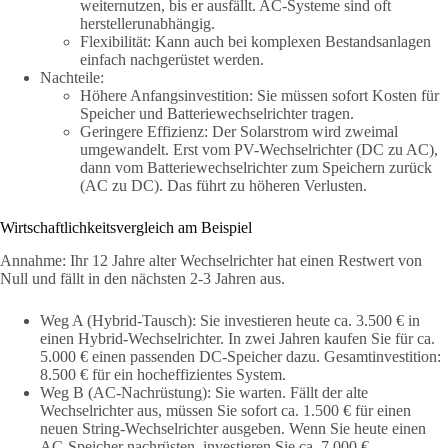
weiternutzen, bis er ausfällt. AC-Systeme sind oft
herstellerunabhängig.
Flexibilität: Kann auch bei komplexen Bestandsanlagen
einfach nachgerüstet werden.
Nachteile:
Höhere Anfangsinvestition: Sie müssen sofort Kosten für
Speicher und Batteriewechselrichter tragen.
Geringere Effizienz: Der Solarstrom wird zweimal
umgewandelt. Erst vom PV-Wechselrichter (DC zu AC),
dann vom Batteriewechselrichter zum Speichern zurück
(AC zu DC). Das führt zu höheren Verlusten.
Wirtschaftlichkeitsvergleich am Beispiel
Annahme: Ihr 12 Jahre alter Wechselrichter hat einen Restwert von
Null und fällt in den nächsten 2-3 Jahren aus.
Weg A (Hybrid-Tausch): Sie investieren heute ca. 3.500 € in
einen Hybrid-Wechselrichter. In zwei Jahren kaufen Sie für ca.
5.000 € einen passenden DC-Speicher dazu. Gesamtinvestition:
8.500 € für ein hocheffizientes System.
Weg B (AC-Nachrüstung): Sie warten. Fällt der alte
Wechselrichter aus, müssen Sie sofort ca. 1.500 € für einen
neuen String-Wechselrichter ausgeben. Wenn Sie heute einen
AC-Speicher nachrüsten, investieren Sie ca. 7.000 €.