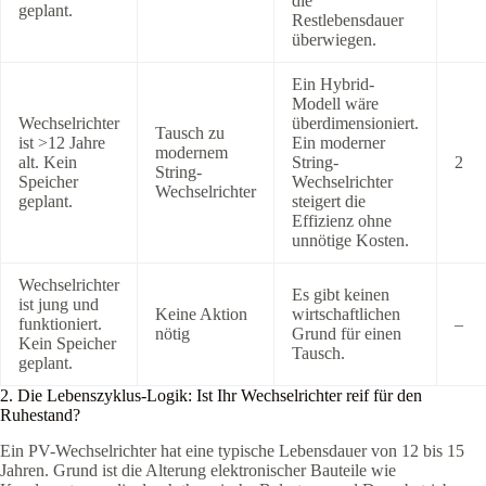
die
geplant.
Restlebensdauer
überwiegen.
Ein Hybrid-
Modell wäre
Wechselrichter
überdimensioniert.
Tausch zu
ist >12 Jahre
Ein moderner
modernem
alt. Kein
String-
2
String-
Speicher
Wechselrichter
Wechselrichter
geplant.
steigert die
Effizienz ohne
unnötige Kosten.
Wechselrichter
Es gibt keinen
ist jung und
Keine Aktion
wirtschaftlichen
funktioniert.
–
nötig
Grund für einen
Kein Speicher
Tausch.
geplant.
2. Die Lebenszyklus-Logik: Ist Ihr Wechselrichter reif für den
Ruhestand?
Ein PV-Wechselrichter hat eine typische Lebensdauer von 12 bis 15
Jahren. Grund ist die Alterung elektronischer Bauteile wie