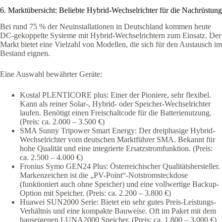
6. Marktübersicht: Beliebte Hybrid-Wechselrichter für die Nachrüstung
Bei rund 75 % der Neuinstallationen in Deutschland kommen heute
DC-gekoppelte Systeme mit Hybrid-Wechselrichtern zum Einsatz. Der
Markt bietet eine Vielzahl von Modellen, die sich für den Austausch im
Bestand eignen.
Eine Auswahl bewährter Geräte:
Kostal PLENTICORE plus: Einer der Pioniere, sehr flexibel.
Kann als reiner Solar-, Hybrid- oder Speicher-Wechselrichter
laufen. Benötigt einen Freischaltcode für die Batterienutzung.
(Preis: ca. 2.000 – 3.500 €)
SMA Sunny Tripower Smart Energy: Der dreiphasige Hybrid-
Wechselrichter vom deutschen Marktführer SMA. Bekannt für
hohe Qualität und eine integrierte Ersatzstromfunktion. (Preis:
ca. 2.500 – 4.000 €)
Fronius Symo GEN24 Plus: Österreichischer Qualitätshersteller.
Markenzeichen ist die „PV-Point“-Notstromsteckdose
(funktioniert auch ohne Speicher) und eine vollwertige Backup-
Option mit Speicher. (Preis: ca. 2.200 – 3.800 €)
Huawei SUN2000 Serie: Bietet ein sehr gutes Preis-Leistungs-
Verhältnis und eine kompakte Bauweise. Oft im Paket mit dem
hauseigenen LUNA2000 Speicher. (Preis: ca. 1.800 – 3.000 €)