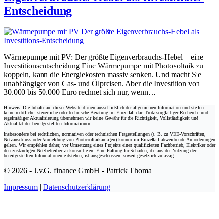
Entscheidung
Wärmepumpe mit PV: Der größte Eigenverbrauchs-Hebel – eine
Investitionsentscheidung Eine Wärmepumpe mit Photovoltaik zu
koppeln, kann die Energiekosten massiv senken. Und macht Sie
unabhängiger von Gas- und Ölpreisen. Aber die Investition von
30.000 bis 50.000 Euro rechnet sich nur, wenn…
Hinweis: Die Inhalte auf dieser Website dienen ausschließlich der allgemeinen Information und stellen
keine rechtliche, steuerliche oder technische Beratung im Einzelfall dar. Trotz sorgfältiger Recherche und
regelmäßiger Aktualisierung übernehmen wir keine Gewähr für die Richtigkeit, Vollständigkeit und
Aktualität der bereitgestellten Informationen.
Insbesondere bei rechtlichen, normativen oder technischen Fragestellungen (z. B. zu VDE-Vorschriften,
Netzanschluss oder Anmeldung von Photovoltaikanlagen) können im Einzelfall abweichende Anforderungen
gelten. Wir empfehlen daher, vor Umsetzung eines Projekts einen qualifizierten Fachbetrieb, Elektriker oder
den zuständigen Netzbetreiber zu konsultieren. Eine Haftung für Schäden, die aus der Nutzung der
bereitgestellten Informationen entstehen, ist ausgeschlossen, soweit gesetzlich zulässig.
© 2026 - J.v.G. finance GmbH - Patrick Thoma
Impressum
|
Datenschutzerklärung