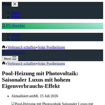
Zum
Menü
Inhalt
springen
Home
Portal
⏻ PV-Speicher
Home
Portal
Start
Verbrauch schaffen
Solar Poolheizung
⏻ PV-Speicher
Menü
Start
Verbrauch schaffen
Solar Poolheizung
Pool-Heizung mit Photovoltaik:
Saisonaler Luxus mit hohem
Eigenverbrauchs-Effekt
Aktualisiert am
Mi. 15 Juli 2026