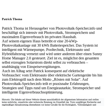
Patrick Thoma
Patrick Thoma ist Herausgeber von Photovoltaik-Speicher.info und
beschäftigt sich intensiv mit Photovoltaik, Stromspeichern und
maximalem Eigenverbrauch im privaten Haushalt.
Auf seinem eigenen Haus betreibt er eine 20-kWp-
Photovoltaikanlage mit 30 kWh Batteriespeicher. Das System ist
intelligent mit Wärmepumpe, Pooltechnik, Elektroauto und
Hybridfahrzeug vernetzt und wird unter anderem über einen Sunny
Home Manager 2.0 gesteuert. Ziel ist es, möglichst den gesamten
selbst erzeugten Solarstrom direkt selbst zu verbrauchen –
unabhängig von Einspeisevergütungen.
Auch im Alltag setzt Patrick konsequent auf elektrische
Verbraucher: vom Elektroauto über elektrische Gartengeräte bis hin
zum Elektrogrill nach dem Motto „Rösten mit Solar“. Auf
Photovoltaik-Speicher.info teilt er praxisnahe Erfahrungen,
Strategien und Tipps rund um Energieautarkie, Stromspeicher und
intelligente Eigenverbrauchsoptimierung.
Hinweis: Die Inhalte auf dieser Website dienen ausschließlich der allgemeinen Information und stellen
keine rechtliche, steuerliche oder technische Beratung im Einzelfall dar. Trotz sorgfältiger Recherche und
regelmäßiger Aktualisierung übernehmen wir keine Gewähr für die Richtigkeit, Vollständigkeit und