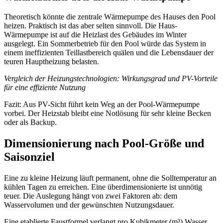
Theoretisch könnte die zentrale Wärmepumpe des Hauses den Pool
heizen. Praktisch ist das aber selten sinnvoll. Die Haus-
Wärmepumpe ist auf die Heizlast des Gebäudes im Winter
ausgelegt. Ein Sommerbetrieb für den Pool würde das System in
einem ineffizienten Teillastbereich quälen und die Lebensdauer der
teuren Hauptheizung belasten.
Vergleich der Heizungstechnologien: Wirkungsgrad und PV-Vorteile
für eine effiziente Nutzung
Fazit: Aus PV-Sicht führt kein Weg an der Pool-Wärmepumpe
vorbei. Der Heizstab bleibt eine Notlösung für sehr kleine Becken
oder als Backup.
Dimensionierung nach Pool-Größe und
Saisonziel
Eine zu kleine Heizung läuft permanent, ohne die Solltemperatur an
kühlen Tagen zu erreichen. Eine überdimensionierte ist unnötig
teuer. Die Auslegung hängt von zwei Faktoren ab: dem
Wasservolumen und der gewünschten Nutzungsdauer.
Eine etablierte Faustformel verlangt pro Kubikmeter (m³) Wasser