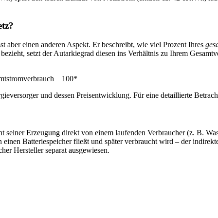
etz?
t aber einen anderen Aspekt. Er beschreibt, wie viel Prozent Ihres
ges
ezieht, setzt der Autarkiegrad diesen ins Verhältnis zu Ihrem Gesamtv
amtstromverbrauch _ 100*
eversorger und dessen Preisentwicklung. Für eine detaillierte Betrac
ent seiner Erzeugung direkt von einem laufenden Verbraucher (z. B. Wa
n einen Batteriespeicher fließt und später verbraucht wird – der indire
cher Hersteller separat ausgewiesen.