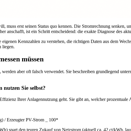
l, muss erst seinen Status quo kennen. Die Stromrechnung senken, un
cher anschafft, ist ein Schritt entscheidend: die exakte Diagnose des ak
e eigenen Kennzahlen zu verstehen, die richtigen Daten aus dem Wechse
 liegen.
 messen müssen
 werden aber oft falsch verwendet. Sie beschreiben grundlegend unters
 nutzen Sie selbst?
ffizienz Ihrer Anlagennutzung geht. Sie gibt an, welcher prozentuale 
g) / Erzeugter PV-Strom _ 100*
(kWh) spart den teuren Zukauf von Netzstrom (aktuell ca. 42 ct/kWh, l