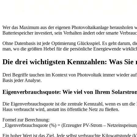
Wer das Maximum aus der eigenen Photovoltaikanlage herausholen wil
Batteriespeicher investiert, sein Verhalten ändert oder smarte Verbrau
Ohne Datenbasis ist jede Optimierung Glücksspiel. Es geht darum, di
man, wo die größten Hebel für die persönliche Energiewende wirklich
Die drei wichtigsten Kennzahlen: Was Sie
Drei Begriffe tauchen im Kontext von Photovoltaik immer wieder auf,
Basis jeder Analyse.
Eigenverbrauchsquote: Wie viel von Ihrem Solarstrom
Die Eigenverbrauchsquote ist die zentrale Kennzahl, wenn es um die E
Haus verbraucht wird, anstatt ins öffentliche Netz zu fließen.
Formel zur Berechnung:
_Eigenverbrauchsquote (%) = (Erzeugter PV-Strom – Netzeinspeisun
Ein hoher Wert ist das Ziel. Jede selbst verbrauchte Kilowattstunde 